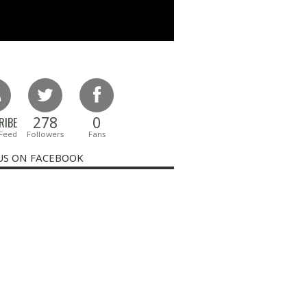
278
0
RIBE
 Feed
Followers
Fans
US ON FACEBOOK