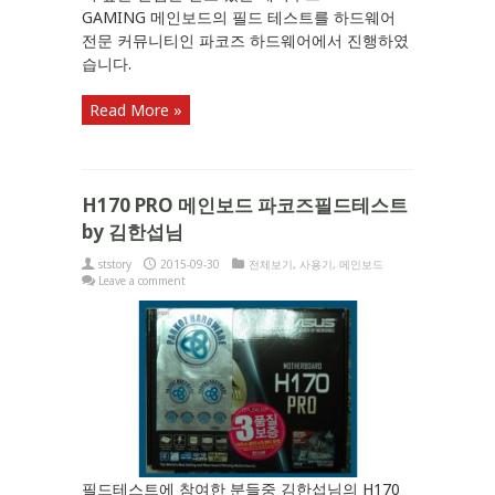
GAMING 메인보드의 필드 테스트를 하드웨어
전문 커뮤니티인 파코즈 하드웨어에서 진행하였
습니다.
Read More »
H170 PRO 메인보드 파코즈필드테스트
by 김한섭님
ststory
2015-09-30
전체보기
,
사용기
,
메인보드
Leave a comment
필드테스트에 참여한 분들중 김한섭님의 H170