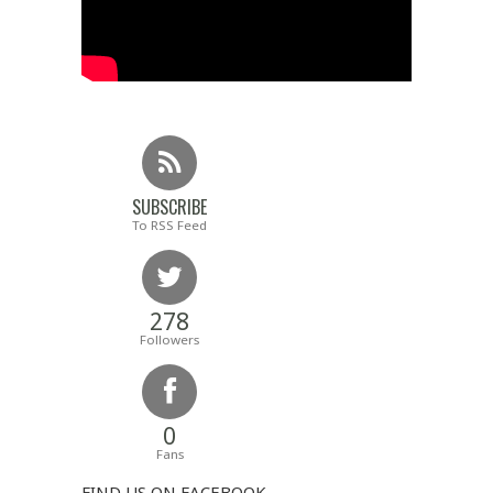
SUBSCRIBE
To RSS Feed
278
Followers
0
Fans
FIND US ON FACEBOOK